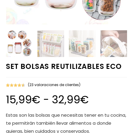
SET BOLSAS REUTILIZABLES ECO
(
23
valoraciones de clientes)
Valorado
23
15,99
€
-
32,99
€
con
4.65
de
5 en base
a
valoracione
Estas son las bolsas que necesitas tener en tu cocina,
s de
te permitirán también llevar alimentos a donde
clientes
quieras, bien cuidados y conservados.