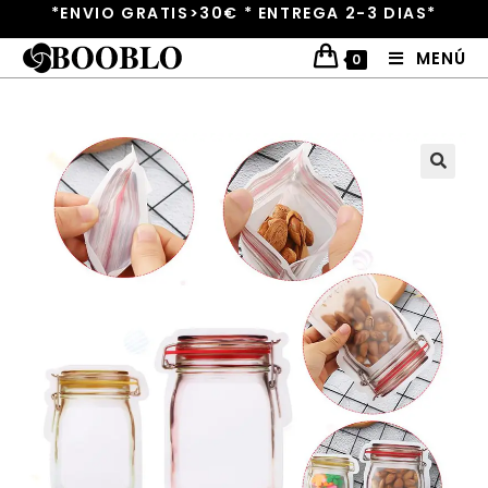
*ENVIO GRATIS>30€ * ENTREGA 2-3 DIAS*
MENÚ
0
🔍